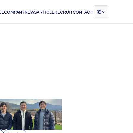
Select Language
CE
COMPANY
NEWS
ARTICLE
RECRUIT
CONTACT