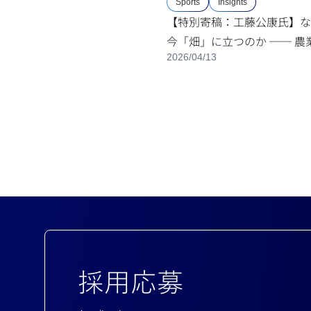
Sports
Insights
【特別寄稿：工藤公康氏】な
今「畑」に立つのか ── 農
2026/04/13
広がる、次世代の育成やセカ
ャリアの可能性
採用応募