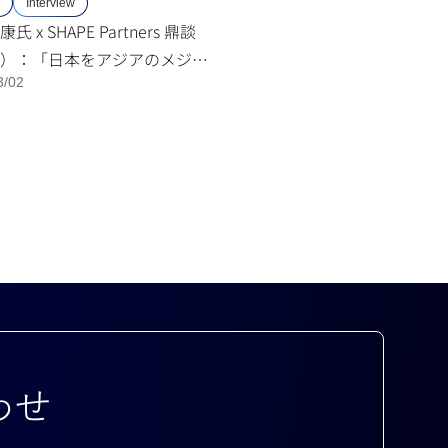
Interview
氏 x SHAPE Partners 鼎談
）：「日本をアジアのメジャ
3/02
野球の産業化への挑戦
わせ